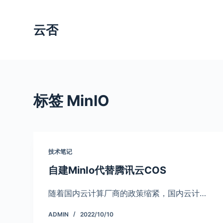
跳
过
云否
内
容
标签
MinIO
技术笔记
自建MinIo代替腾讯云COS
随着国内云计算厂商的政策缩紧，国内云计…
ADMIN
2022/10/10