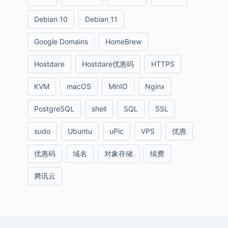
Debian 10
Debian 11
Google Domains
HomeBrew
Hostdare
Hostdare优惠码
HTTPS
KVM
macOS
MinIO
Nginx
PostgreSQL
shell
SQL
SSL
sudo
Ubuntu
uPic
VPS
优惠
优惠码
域名
对象存储
续费
腾讯云