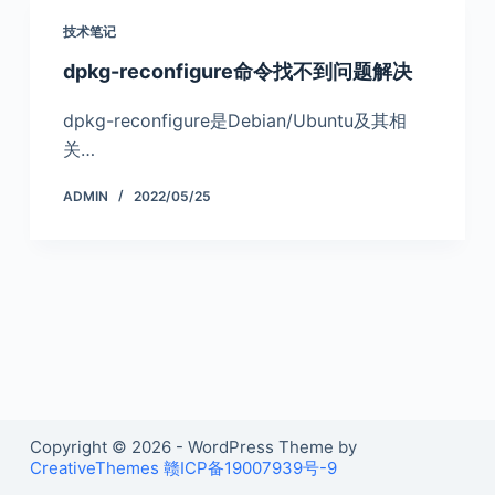
技术笔记
dpkg-reconfigure命令找不到问题解决
dpkg-reconfigure是Debian/Ubuntu及其相
关…
ADMIN
2022/05/25
Copyright © 2026 - WordPress Theme by
CreativeThemes
赣ICP备19007939号-9