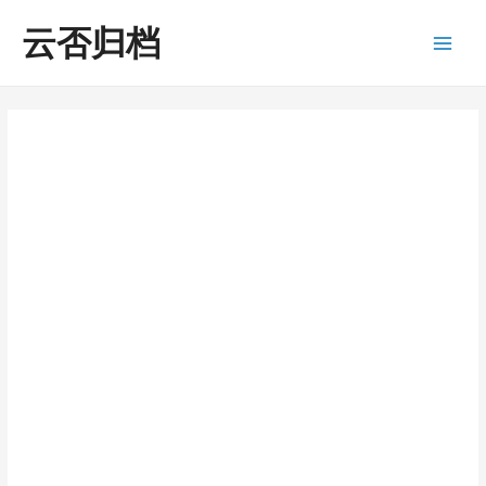
跳
云否归档
至
内
Main
容
Men