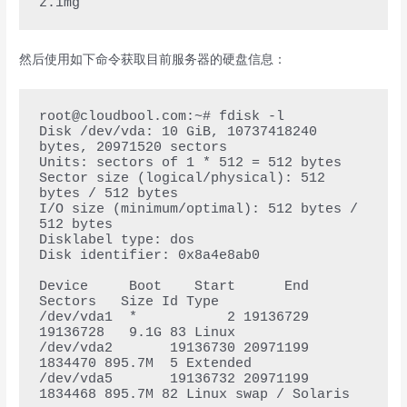
z.img
然后使用如下命令获取目前服务器的硬盘信息：
root@cloudbool.com:~# fdisk -l

Disk /dev/vda: 10 GiB, 10737418240 
bytes, 20971520 sectors

Units: sectors of 1 * 512 = 512 bytes

Sector size (logical/physical): 512 
bytes / 512 bytes

I/O size (minimum/optimal): 512 bytes / 
512 bytes

Disklabel type: dos

Disk identifier: 0x8a4e8ab0

Device     Boot    Start      End  
Sectors   Size Id Type

/dev/vda1  *           2 19136729 
19136728   9.1G 83 Linux

/dev/vda2       19136730 20971199  
1834470 895.7M  5 Extended

/dev/vda5       19136732 20971199  
1834468 895.7M 82 Linux swap / Solaris