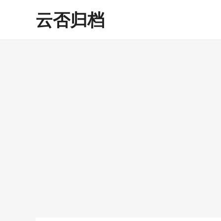
跳
云否归档
至
内
容