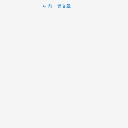
文
←
前一篇文章
章
导
航